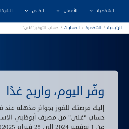
الشخصية
الأعمال
الخاص
الشركا
الرئيسية
/
الشخصية
/
الحسابات
/
حساب التوفير"غنى"
وفّر اليوم، واربح غدًا
إليك فرصتك للفوز بجوائز مذهلة عند ف
حساب "غنى" من مصرف أبوظبي الإسل
من 1 نوفمبر 2024 إلى 28 فبراير 2025!