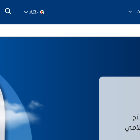
ت
AR
-
تح
امي