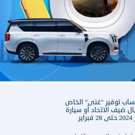
ساب توفير "غنى" الخاص
ل ضيف الاتحاد أو سيارة
نيسان باترول جديدة أو إحدى جوائز نقدية من 45 جائزة كل شهر من 1 نوفمبر 2024 حتى 28 فبراير