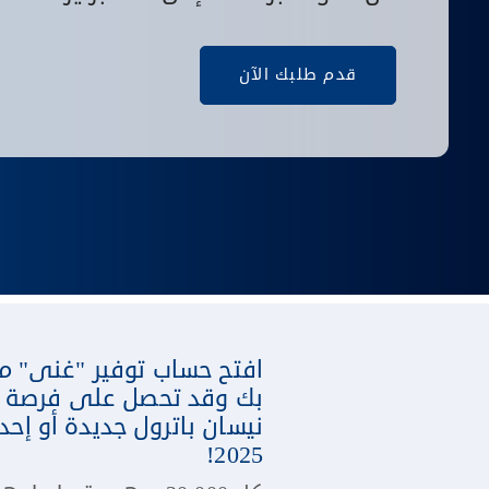
قدم طلبك الآن
افتح حساب توفير "غنى" م
بك وقد تحصل على فرصة للف
2025!