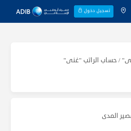
تسجيل دخول
ى" / حساب الراتب "غنى"
صير المدى