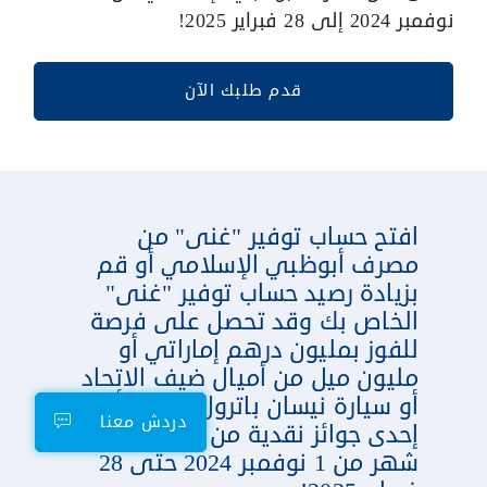
نوفمبر 2024 إلى 28 فبراير 2025!
قدم طلبك الآن
افتح حساب توفير "غنى" من
مصرف أبوظبي الإسلامي أو قم
بزيادة رصيد حساب توفير "غنى"
الخاص بك وقد تحصل على فرصة
للفوز بمليون درهم إماراتي أو
مليون ميل من أميال ضيف الاتحاد
أو سيارة نيسان باترول جديدة أو
دردش معنا
إحدى جوائز نقدية من 45 جائزة كل
شهر من 1 نوفمبر 2024 حتى 28