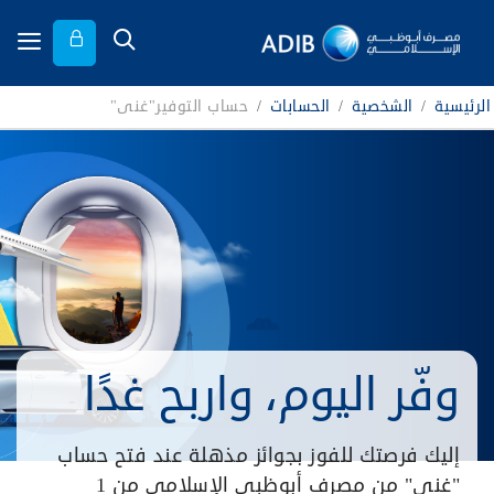
الرئيسية
/
الشخصية
/
الحسابات
/
حساب التوفير"غنى"
وفّر اليوم، واربح غدًا
إليك فرصتك للفوز بجوائز مذهلة عند فتح حساب
"غنى" من مصرف أبوظبي الإسلامي من 1