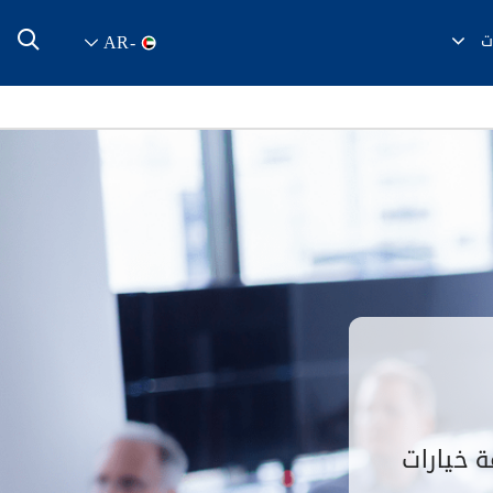
ت
AR
-
ة خيارات