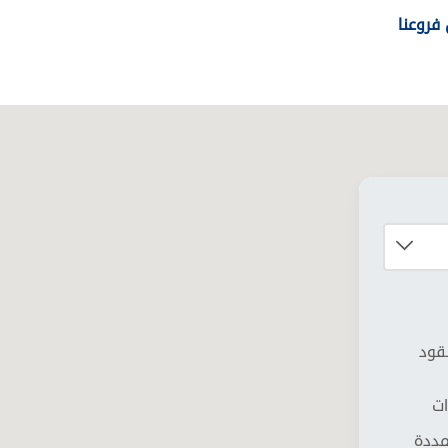
فروعنا
نقود
ات
مددة