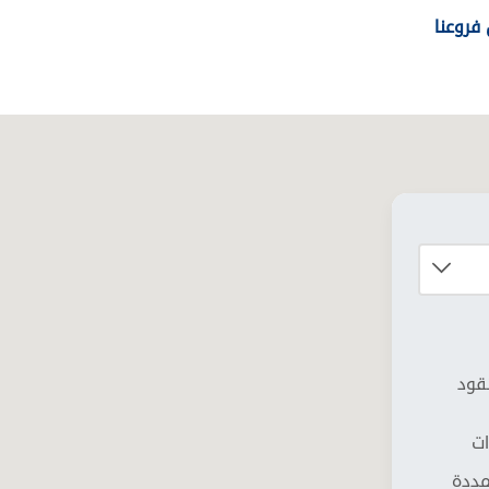
فروعنا
نقود
ات
مددة