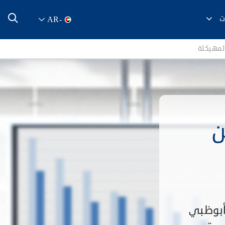
ت
AR
-
لمهيكلة
ن
أبوظبي