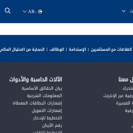
ت
AR
-
العلاقات مع المستثمرين
الإستدامة
الوظائف
الحماية من الاحتيال المالي
 معنا
الآلات الحاسبة والأدوات
متحرك
بيان الحقائق الأساسية
ية عبر الإنترنت
المعلومات الشرعية
 القصيرة
إشعارات البطاقات المغطاة
فية
إشعارات التمويل
التخطيط للإدخار
رقم الآيبان
التخطيط للتقاعد