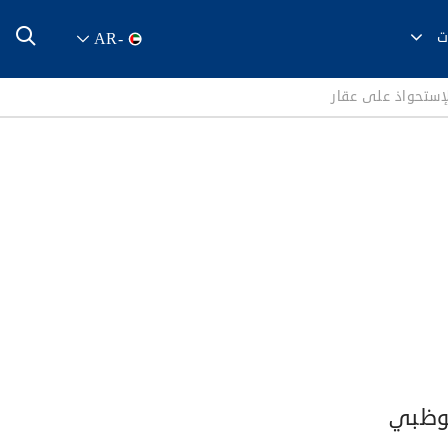
ت
AR
-
لإستحواذ على عقار
بوظبي