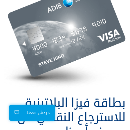
بطاقة فيزا البلاتينية
للاسترجاع النقدي من
دردش معنا