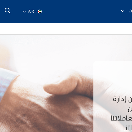
ت
AR
-
إدارة
ن
ملاتنا
نا