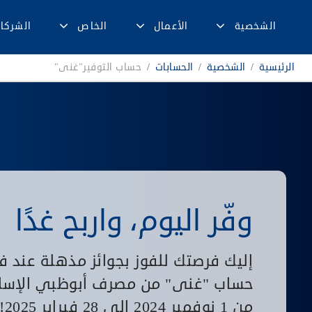
الشخصية
الأعمال
الخاص
الشركا
الرئيسية
/
الشخصية
/
الحسابات
/
حساب التوفير"غنى"
وفّر اليوم، واربح غدًا
إليك فرصتك للفوز بجوائز مذهلة عند ف
حساب "غنى" من مصرف أبوظبي الإسل
من 1 نوفمبر 2024 إلى 28 فبراير 2025!