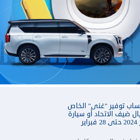
ساب توفير "غنى" الخاص
ل ضيف الاتحاد أو سيارة
نيسان باترول جديدة أو إحدى جوائز نقدية من 45 جائزة كل شهر من 1 نوفمبر 2024 حتى 28 فبراير