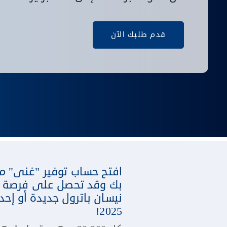
قدم طلبك الآن
افتح حساب توفير "غنى" م
بك وقد تحصل على فرصة للف
2025!