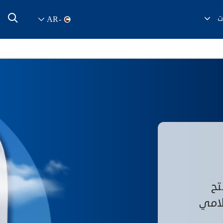
ت
AR
-
تح
امي