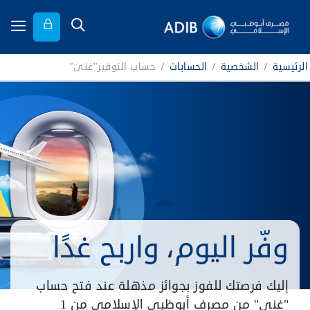
الرئيسية
/
الشخصية
/
الحسابات
/
حساب التوفير"غنى"
وفّر اليوم، واربح غدًا
إليك فرصتك للفوز بجوائز مذهلة عند فتح حساب
"غنى" من مصرف أبوظبي الإسلامي من 1