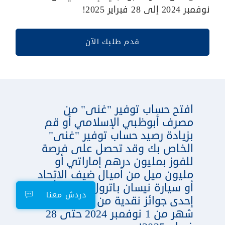
نوفمبر 2024 إلى 28 فبراير 2025!
قدم طلبك الآن
افتح حساب توفير "غنى" من
مصرف أبوظبي الإسلامي أو قم
بزيادة رصيد حساب توفير "غنى"
الخاص بك وقد تحصل على فرصة
للفوز بمليون درهم إماراتي أو
مليون ميل من أميال ضيف الاتحاد
أو سيارة نيسان باترول جديدة أو
دردش معنا
إحدى جوائز نقدية من 45 جائزة كل
شهر من 1 نوفمبر 2024 حتى 28