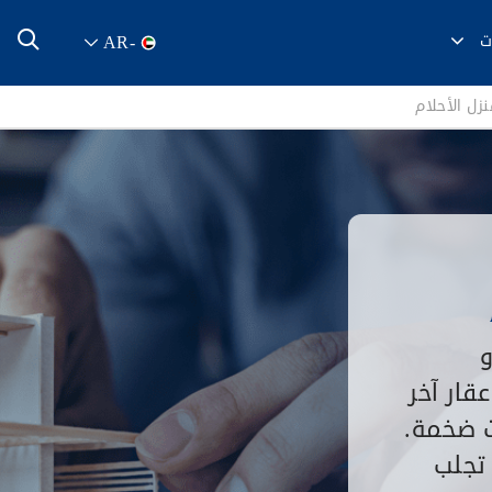
ت
AR
-
نزل الأحلام
و
قار آخر
ت ضخمة.
 تجلب