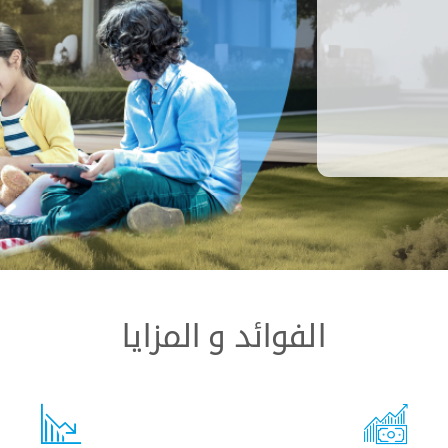
الفوائد و المزايا